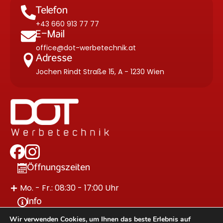
Telefon
+43 660 913 77 77
E-Mail
office@dot-werbetechnik.at
Adresse
Jochen Rindt Straße 15, A - 1230 Wien
Öffnungszeiten
Mo. - Fr.: 08:30 - 17:00 Uhr
Info
Wir verwenden Cookies, um Ihnen das beste Erlebnis auf
Impressum