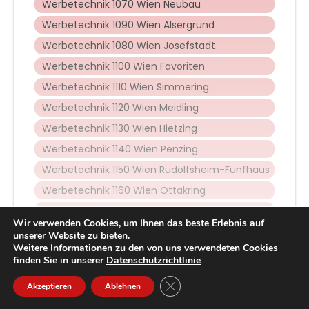
Werbetechnik 1070 Wien Neubau
Werbetechnik 1090 Wien Alsergrund
Werbetechnik 1080 Wien Josefstadt
Werbetechnik 1100 Wien Favoriten
Werbetechnik 1110 Wien Simmering
Werbetechnik 1120 Wien Meidling
Werbetechnik 1130 Wien Hietzing
Werbetechnik 1140 Wien Penzing
Werbetechnik 1150 Wien Rudolfsheim-Fünfhaus
Werbetechnik 1160 Wien Ottakring
Werbetechnik 1170 Wien Hernals
Wir verwenden Cookies, um Ihnen das beste Erlebnis auf
Werbetechnik 1180 Wien Währing
unserer Website zu bieten.
Weitere Informationen zu den von uns verwendeten Cookies
Werbetechnik 1190 Wien Döbling
finden Sie in unserer
Datenschutzrichtlinie
Werbetechnik 1200 Wien Brigittenau
Close GDPR Cookie Banner
Akzeptieren
Ablehnen
Werbetechnik 1210 Wien Floridsdorf