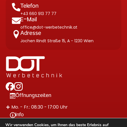
Telefon
+43 660 913 77 77
E-Mail
office@dot-werbetechnik.at
Adresse
Jochen Rindt Straße 15, A - 1230 Wien
Öffnungszeiten
Mo. - Fr.: 08:30 - 17:00 Uhr
Info
Wir verwenden Cookies, um Ihnen das beste Erlebnis auf
Impressum