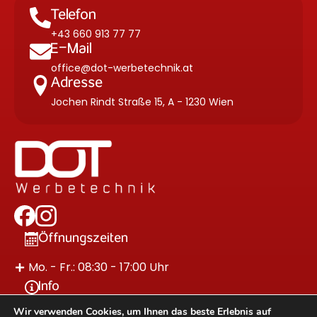
Telefon
+43 660 913 77 77
E-Mail
office@dot-werbetechnik.at
Adresse
Jochen Rindt Straße 15, A - 1230 Wien
Öffnungszeiten
Mo. - Fr.: 08:30 - 17:00 Uhr
Info
Wir verwenden Cookies, um Ihnen das beste Erlebnis auf
Impressum