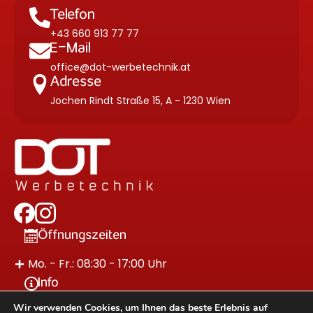
Telefon
+43 660 913 77 77
E-Mail
office@dot-werbetechnik.at
Adresse
Jochen Rindt Straße 15, A - 1230 Wien
Öffnungszeiten
Mo. - Fr.: 08:30 - 17:00 Uhr
Info
Wir verwenden Cookies, um Ihnen das beste Erlebnis auf
Impressum