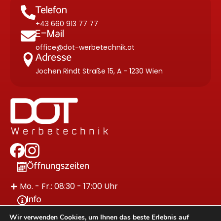
Telefon
+43 660 913 77 77
E-Mail
office@dot-werbetechnik.at
Adresse
Jochen Rindt Straße 15, A - 1230 Wien
Öffnungszeiten
Mo. - Fr.: 08:30 - 17:00 Uhr
Info
Wir verwenden Cookies, um Ihnen das beste Erlebnis auf
Impressum