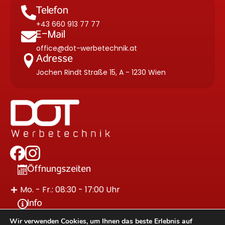
Telefon
+43 660 913 77 77
E-Mail
office@dot-werbetechnik.at
Adresse
Jochen Rindt Straße 15, A - 1230 Wien
Öffnungszeiten
Mo. - Fr.: 08:30 - 17:00 Uhr
Info
Wir verwenden Cookies, um Ihnen das beste Erlebnis auf
Impressum