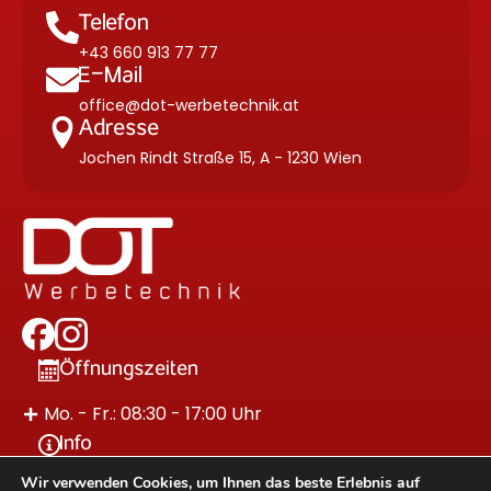
Telefon
+43 660 913 77 77
E-Mail
office@dot-werbetechnik.at
Adresse
Jochen Rindt Straße 15, A - 1230 Wien
Öffnungszeiten
Mo. - Fr.: 08:30 - 17:00 Uhr
Info
Wir verwenden Cookies, um Ihnen das beste Erlebnis auf
Impressum