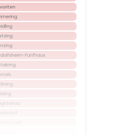
voriten
immering
idling
etzing
enzing
udolfsheim-Fünfhaus
takring
rnals
ähring
bling
igittenau
ridsdorf
onaustadt
esing