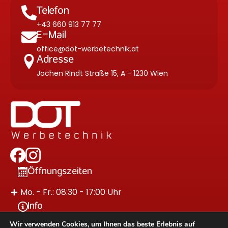
Telefon
+43 660 913 77 77
E-Mail
office@dot-werbetechnik.at
Adresse
Jochen Rindt Straße 15, A - 1230 Wien
Öffnungszeiten
Mo. - Fr.: 08:30 - 17:00 Uhr
Info
Wir verwenden Cookies, um Ihnen das beste Erlebnis auf
Impressum