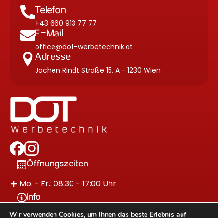
Telefon
+43 660 913 77 77
E-Mail
office@dot-werbetechnik.at
Adresse
Jochen Rindt Straße 15, A - 1230 Wien
Öffnungszeiten
Mo. - Fr.: 08:30 - 17:00 Uhr
Info
Wir verwenden Cookies, um Ihnen das beste Erlebnis auf
Impressum