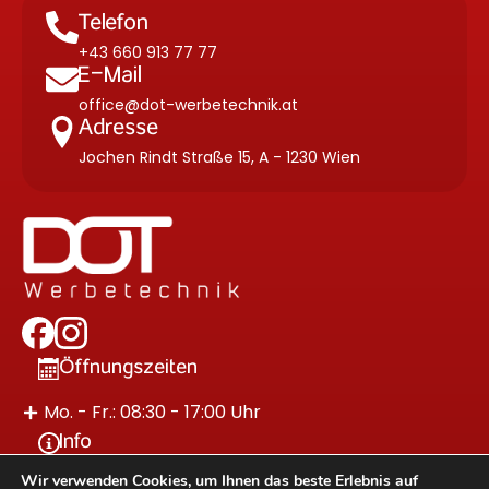
Telefon
+43 660 913 77 77
E-Mail
office@dot-werbetechnik.at
Adresse
Jochen Rindt Straße 15, A - 1230 Wien
Öffnungszeiten
Mo. - Fr.: 08:30 - 17:00 Uhr
Info
Wir verwenden Cookies, um Ihnen das beste Erlebnis auf
Impressum