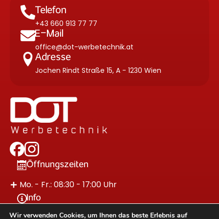
Telefon
+43 660 913 77 77
E-Mail
office@dot-werbetechnik.at
Adresse
Jochen Rindt Straße 15, A - 1230 Wien
Öffnungszeiten
Mo. - Fr.: 08:30 - 17:00 Uhr
Info
Wir verwenden Cookies, um Ihnen das beste Erlebnis auf
Impressum